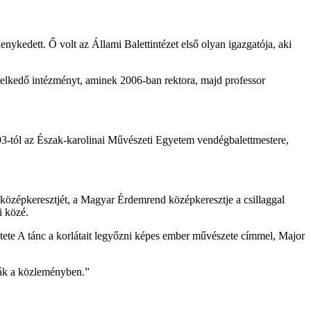
nykedett. Ő volt az Állami Balettintézet első olyan igazgatója, aki
emelkedő intézményt, aminek 2006-ban rektora, majd professor
993-tól az Észak-karolinai Művészeti Egyetem vendégbalettmestere,
középkeresztjét, a Magyar Érdemrend középkeresztje a csillaggal
i közé.
tete A tánc a korlátait legyőzni képes ember művészete címmel, Major
ták a közleményben.”