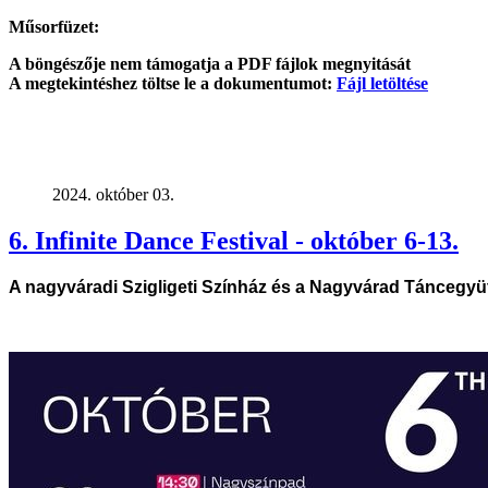
Műsorfüzet:
A böngészője nem támogatja a PDF fájlok megnyitását
A megtekintéshez töltse le a dokumentumot:
Fájl letöltése
2024. október 03.
6. Infinite Dance Festival - október 6-13.
A nagyváradi Szigligeti Színház és a Nagyvárad Táncegyütt