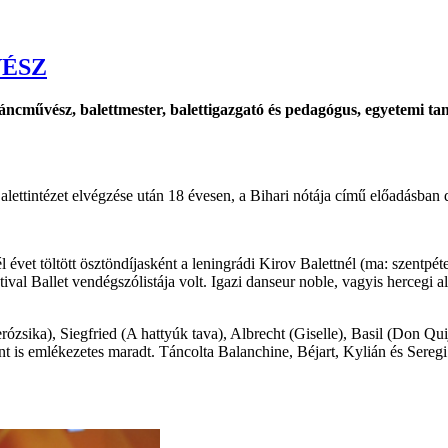
ÉSZ
táncművész, balettmester, balettigazgató és pedagógus, egyetemi 
tintézet elvégzése után 18 évesen, a Bihari nótája című előadásban de
 évet töltött ösztöndíjasként a leningrádi Kirov Balettnél (ma: szentpé
val Ballet vendégszólistája volt. Igazi danseur noble, vagyis hercegi alk
ózsika), Siegfried (A hattyúk tava), Albrecht (Giselle), Basil (Don Quijo
 is emlékezetes maradt. Táncolta Balanchine, Béjart, Kylián és Seregi