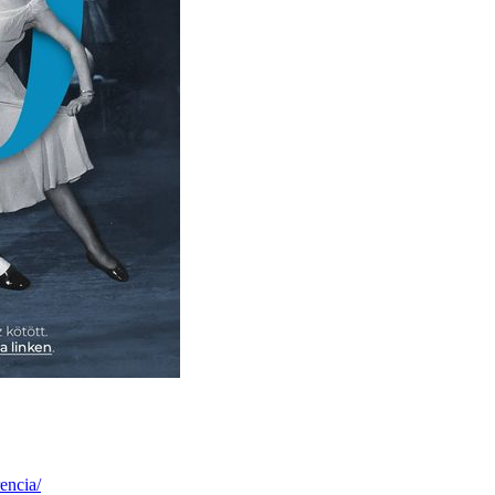
encia/