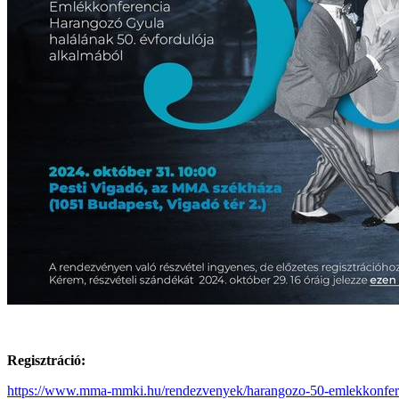
Regisztráció:
https://www.mma-mmki.hu/rendezvenyek/harangozo-50-emlekkonfer