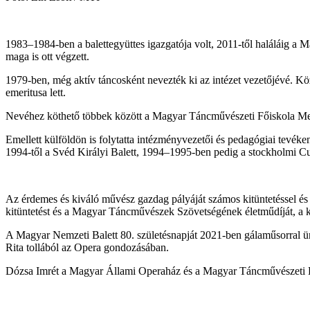
1983–1984-ben a balettegyüttes igazgatója volt, 2011-től haláláig a M
maga is ott végzett.
1979-ben, még aktív táncosként nevezték ki az intézet vezetőjévé. Kö
emeritusa lett.
Nevéhez köthető többek között a Magyar Táncművészeti Főiskola Mexi
Emellett külföldön is folytatta intézményvezetői és pedagógiai tevék
1994-től a Svéd Királyi Balett, 1994–1995-ben pedig a stockholmi Cul
Az érdemes és kiváló művész gazdag pályáját számos kitüntetéssel és
kitüntetést és a Magyar Táncművészek Szövetségének életműdíját, a k
A Magyar Nemzeti Balett 80. születésnapját 2021-ben gálaműsorral ün
Rita tollából az Opera gondozásában.
Dózsa Imrét a Magyar Állami Operaház és a Magyar Táncművészeti Egy