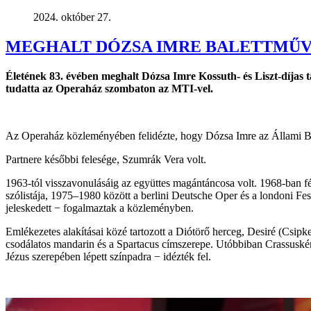
2024. október 27.
MEGHALT DÓZSA IMRE BALETTMŰV
Életének 83. évében meghalt Dózsa Imre Kossuth- és Liszt-díjas 
tudatta az Operaház szombaton az MTI-vel.
Az Operaház közleményében felidézte, hogy Dózsa Imre az Állami Balet
Partnere későbbi felesége, Szumrák Vera volt.
1963-tól visszavonulásáig az együttes magántáncosa volt. 1968-ban fél
szólistája, 1975–1980 között a berlini Deutsche Oper és a londoni Festi
jeleskedett − fogalmaztak a közleményben.
Emlékezetes alakításai közé tartozott a Diótörő herceg, Desiré (Csipker
csodálatos mandarin és a Spartacus címszerepe. Utóbbiban Crassusként
Jézus szerepében lépett színpadra − idézték fel.