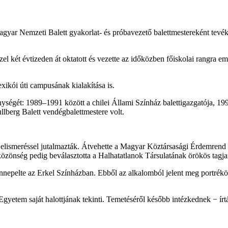
agyar Nemzeti Balett gyakorlat- és próbavezető balettmestereként tevéke
zel két évtizeden át oktatott és vezette az időközben főiskolai rangra 
kói úti campusának kialakítása is.
enységét: 1989–1991 között a chilei Állami Színház balettigazgatója, 1
lberg Balett vendégbalettmestere volt.
 elismeréssel jutalmazták. Átvehette a Magyar Köztársasági Érdemrend 
özönség pedig beválasztotta a Halhatatlanok Társulatának örökös tagja
nepelte az Erkel Színházban. Ebből az alkalomból jelent meg portrékö
etem saját halottjának tekinti. Temetéséről később intézkednek − ír