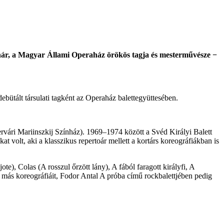
tanár, a Magyar Állami Operaház örökös tagja és mesterművésze −
bütált társulati tagként az Operaház balettegyüttesében.
tervári Mariinszkij Színház). 1969–1974 között a Svéd Királyi Balett
at volt, aki a klasszikus repertoár mellett a kortárs koreográfiákban is
te), Colas (A rosszul őrzött lány), A fából faragott királyfi, A
 más koreográfiáit, Fodor Antal A próba című rockbalettjében pedig