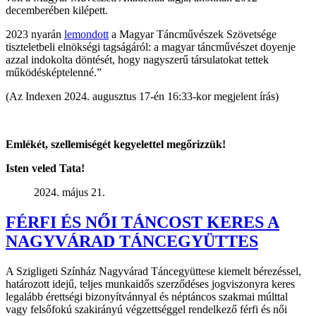
decemberében kilépett.
2023 nyarán
lemondott
a Magyar Táncművészek Szövetsége
tiszteletbeli elnökségi tagságáról: a magyar táncművészet doyenje
azzal indokolta döntését, hogy nagyszerű társulatokat tettek
működésképtelenné.”
(Az Indexen 2024. augusztus 17-én 16:33-kor megjelent írás)
Emlékét, szellemiségét kegyelettel megőrizzük!
Isten veled Tata!
2024. május 21.
FÉRFI ÉS NŐI TÁNCOST KERES A
NAGYVÁRAD TÁNCEGYÜTTES
A Szigligeti Színház Nagyvárad Táncegyüttese kiemelt bérezéssel,
határozott idejű, teljes munkaidős szerződéses jogviszonyra keres
legalább érettségi bizonyítvánnyal és néptáncos szakmai múlttal
vagy felsőfokú szakirányú végzettséggel rendelkező férfi és női