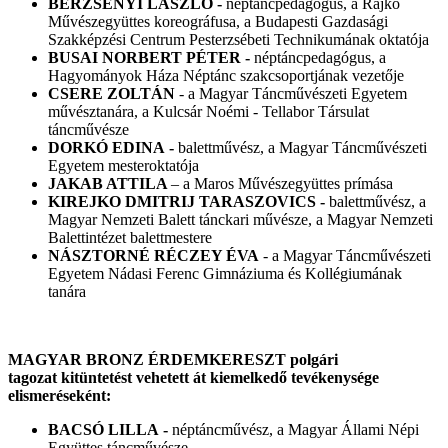
BERZSENYI LÁSZLÓ -
néptáncpedagógus, a Rajkó
Művészegyüttes koreográfusa, a Budapesti Gazdasági
Szakképzési Centrum Pesterzsébeti Technikumának oktatója
BUSAI NORBERT PÉTER -
néptáncpedagógus, a
Hagyományok Háza Néptánc szakcsoportjának vezetője
CSERE ZOLTÁN
- a Magyar Táncművészeti Egyetem
művésztanára, a Kulcsár Noémi - Tellabor Társulat
táncművésze
DORKÓ EDINA -
balettművész, a Magyar Táncművészeti
Egyetem mesteroktatója
JAKAB ATTILA
– a Maros Művészegyüttes prímása
KIREJKO DMITRIJ TARASZOVICS -
balettművész, a
Magyar Nemzeti Balett tánckari művésze, a Magyar Nemzeti
Balettintézet balettmestere
NÁSZTORNÉ RÉCZEY ÉVA
- a Magyar Táncművészeti
Egyetem Nádasi Ferenc Gimnáziuma és Kollégiumának
tanára
MAGYAR BRONZ ÉRDEMKERESZT polgári
tagozat kitüntetést vehetett át kiemelkedő tevékenysége
elismeréseként:
BACSÓ LILLA -
néptáncművész, a Magyar Állami Népi
Együttes táncművésze