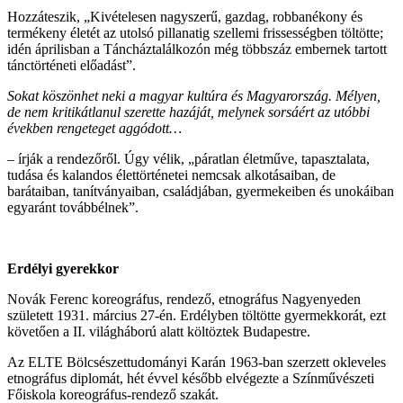
Hozzáteszik, „Kivételesen nagyszerű, gazdag, robbanékony és
termékeny életét az utolsó pillanatig szellemi frissességben töltötte;
idén áprilisban a Táncháztalálkozón még többszáz embernek tartott
tánctörténeti előadást”.
Sokat köszönhet neki a magyar kultúra és Magyarország. Mélyen,
de nem kritikátlanul szerette hazáját, melynek sorsáért az utóbbi
években rengeteget aggódott…
– írják a rendezőről. Úgy vélik, „páratlan életműve, tapasztalata,
tudása és kalandos élettörténetei nemcsak alkotásaiban, de
barátaiban, tanítványaiban, családjában, gyermekeiben és unokáiban
egyaránt továbbélnek”.
Erdélyi gyerekkor
Novák Ferenc koreográfus, rendező, etnográfus Nagyenyeden
született 1931. március 27-én. Erdélyben töltötte gyermekkorát, ezt
követően a II. világháború alatt költöztek Budapestre.
Az ELTE Bölcsészettudományi Karán 1963-ban szerzett okleveles
etnográfus diplomát, hét évvel később elvégezte a Színművészeti
Főiskola koreográfus-rendező szakát.