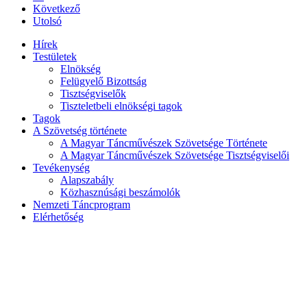
Következő
Utolsó
Hírek
Testületek
Elnökség
Felügyelő Bizottság
Tisztségviselők
Tiszteletbeli elnökségi tagok
Tagok
A Szövetség története
A Magyar Táncművészek Szövetsége Története
A Magyar Táncművészek Szövetsége Tisztségviselői
Tevékenység
Alapszabály
Közhasznúsági beszámolók
Nemzeti Táncprogram
Elérhetőség