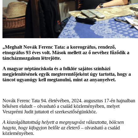
„Meghalt Novák Ferenc Tata: a koreográfus, rendező,
etnográfus 93 éves volt. Mások mellett az ő nevéhez fűződik a
táncházmozgalom létrejötte.
A magyar néptánciskola és a folklór sajátos színházi
megjelenítésének egyik megteremtőjeként úgy tartotta, hogy a
táncot ugyanúgy kell megtanulni, mint az anyanyelvet.
Novák Ferenc Tata 94. életévében, 2024. augusztus 17-én hajnalban
békésen elaludt – olvasható a család közleményében, melyet
Veszprémi Judit juttatott el szerkesztőségünkhöz.
A kiszolgáltatottság helyett a megnyugvást választotta, bölcsen
hagyta, hogy kifogyjon belőle az életerő
– olvasható a család
közleményében.