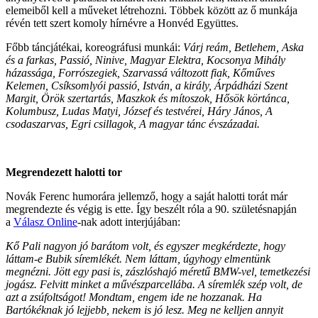
elemeiből kell a műveket létrehozni. Többek között az ő munkája
révén tett szert komoly hírnévre a Honvéd Együttes.
Főbb táncjátékai, koreográfusi munkái:
Várj reám, Betlehem, Aska
és a farkas, Passió, Ninive, Magyar Elektra, Kocsonya Mihály
házassága, Forrószegiek, Szarvassá változott fiak, Kőműves
Kelemen, Csíksomlyói passió, István, a király, Árpádházi Szent
Margit, Örök szertartás, Maszkok és mítoszok, Hősök körtánca,
Kolumbusz, Ludas Matyi, József és testvérei, Háry János, A
csodaszarvas, Egri csillagok, A magyar tánc évszázadai.
Megrendezett halotti tor
Novák Ferenc humorára jellemző, hogy a saját halotti torát már
megrendezte és végig is ette. Így beszélt róla a 90. születésnapján
a
Válasz Online
-nak adott interjújában:
Kő Pali nagyon jó barátom volt, és egyszer megkérdezte, hogy
láttam-e Bubik síremlékét. Nem láttam, úgyhogy elmentünk
megnézni. Jött egy pasi is, zászlóshajó méretű BMW-vel, temetkezési
jogász. Felvitt minket a művészparcellába. A síremlék szép volt, de
azt a zsúfoltságot! Mondtam, engem ide ne hozzanak. Ha
Bartókéknak jó lejjebb, nekem is jó lesz. Meg ne kelljen annyit