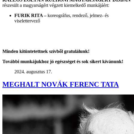
részesült a magyarságért végzett kiemelkedő munkájáért:
FURIK RITA –
koreográfus, rendező, jelmez- és
viselettervező
Minden kitüntetettnek szívből gratulálunk!
További munkájukhoz jó egészséget és sok sikert kívánunk!
2024. augusztus 17.
MEGHALT NOVÁK FERENC TATA