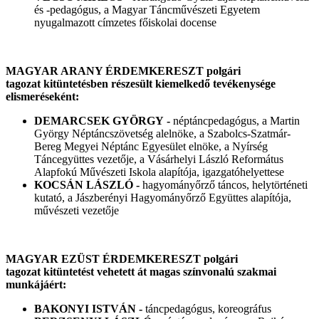
és -pedagógus, a Magyar Táncművészeti Egyetem
nyugalmazott címzetes főiskolai docense
MAGYAR ARANY ÉRDEMKERESZT polgári
tagozat kitüntetésben részesült kiemelkedő tevékenysége
elismeréseként:
DEMARCSEK GYÖRGY -
néptáncpedagógus, a Martin
György Néptáncszövetség alelnöke, a Szabolcs-Szatmár-
Bereg Megyei Néptánc Egyesület elnöke, a Nyírség
Táncegyüttes vezetője, a Vásárhelyi László Református
Alapfokú Művészeti Iskola alapítója, igazgatóhelyettese
KOCSÁN LÁSZLÓ -
hagyományőrző táncos, helytörténeti
kutató, a Jászberényi Hagyományőrző Együttes alapítója,
művészeti vezetője
MAGYAR EZÜST ÉRDEMKERESZT polgári
tagozat kitüntetést vehetett át magas színvonalú szakmai
munkájáért:
BAKONYI ISTVÁN -
táncpedagógus, koreográfus