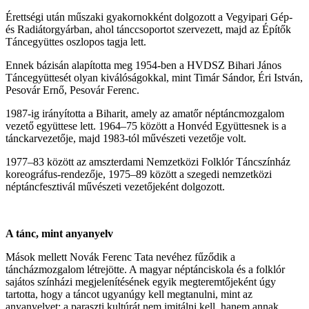
Érettségi után műszaki gyakornokként dolgozott a Vegyipari Gép-
és Radiátorgyárban, ahol tánccsoportot szervezett, majd az Építők
Táncegyüttes oszlopos tagja lett.
Ennek bázisán alapította meg 1954-ben a HVDSZ Bihari János
Táncegyüttesét olyan kiválóságokkal, mint Timár Sándor, Éri István,
Pesovár Ernő, Pesovár Ferenc.
1987-ig irányította a Biharit, amely az amatőr néptáncmozgalom
vezető együttese lett. 1964–75 között a Honvéd Együttesnek is a
tánckarvezetője, majd 1983-tól művészeti vezetője volt.
1977–83 között az amszterdami Nemzetközi Folklór Táncszínház
koreográfus-rendezője, 1975–89 között a szegedi nemzetközi
néptáncfesztivál művészeti vezetőjeként dolgozott.
A tánc
,
mint anyanyelv
Mások mellett Novák Ferenc Tata nevéhez fűződik a
táncházmozgalom létrejötte. A magyar néptánciskola és a folklór
sajátos színházi megjelenítésének egyik megteremtőjeként úgy
tartotta, hogy a táncot ugyanúgy kell megtanulni, mint az
anyanyelvet: a paraszti kultúrát nem imitálni kell, hanem annak