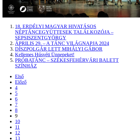
18. ERDÉLYI MAGYAR HIVATÁSOS
NÉPTÁNCEGYÜTTESEK TALÁLKOZÓJA –
SEPSISZENTGYÖRGY
ÁPRILIS 29. – A TÁNC VILÁGNAPJA 2024
DÍSZPOLGÁR LETT MIHÁLYI GÁBOR
Kellemes Húsvéti Ünnepeket!
PRÓBATÁNC – SZÉKESFEHÉRVÁRI BALETT
SZÍNHÁZ
Első
Előző
4
5
6
7
8
9
10
11
12
13