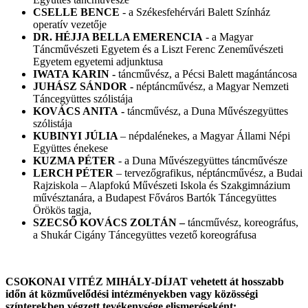
CSELLE BENCE
- a Székesfehérvári Balett Színház
operatív vezetője
DR. HÉJJA BELLA EMERENCIA
- a Magyar
Táncművészeti Egyetem és a Liszt Ferenc Zeneművészeti
Egyetem egyetemi adjunktusa
IWATA KARIN -
táncművész, a Pécsi Balett magántáncosa
JUHÁSZ SÁNDOR -
néptáncművész, a Magyar Nemzeti
Táncegyüttes szólistája
KOVÁCS ANITA -
táncművész, a Duna Művészegyüttes
szólistája
KUBINYI JÚLIA
– népdalénekes, a Magyar Állami Népi
Együttes énekese
KUZMA PÉTER
- a Duna Művészegyüttes táncművésze
LERCH PÉTER
– tervezőgrafikus, néptáncművész, a Budai
Rajziskola – Alapfokú Művészeti Iskola és Szakgimnázium
művésztanára, a Budapest Főváros Bartók Táncegyüttes
Örökös tagja,
SZECSŐ KOVÁCS ZOLTÁN –
táncművész, koreográfus,
a Shukár Cigány Táncegyüttes vezető koreográfusa
CSOKONAI VITÉZ MIHÁLY-DÍJAT vehetett át hosszabb
időn át közművelődési intézményekben vagy közösségi
színterekben végzett tevékenysége elismeréseként: