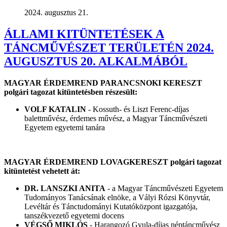
2024. augusztus 21.
ÁLLAMI KITÜNTETÉSEK A
TÁNCMŰVÉSZET TERÜLETÉN 2024.
AUGUSZTUS 20. ALKALMÁBÓL
MAGYAR ÉRDEMREND PARANCSNOKI KERESZT
polgári tagozat kitüntetésben részesült:
VOLF KATALIN
- Kossuth- és Liszt Ferenc-díjas
balettművész, érdemes művész, a Magyar Táncművészeti
Egyetem egyetemi tanára
MAGYAR ÉRDEMREND LOVAGKERESZT polgári tagozat
kitüntetést vehetett át:
DR. LANSZKI ANITA
- a Magyar Táncművészeti Egyetem
Tudományos Tanácsának elnöke, a Vályi Rózsi Könyvtár,
Levéltár és Tánctudományi Kutatóközpont igazgatója,
tanszékvezető egyetemi docens
VÉGSŐ MIKLÓS
- Harangozó Gyula-díjas néptáncművész