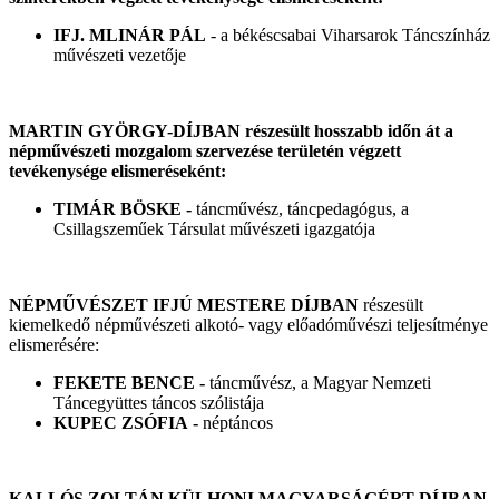
IFJ. MLINÁR PÁL
- a békéscsabai Viharsarok Táncszínház
művészeti vezetője
MARTIN GYÖRGY-DÍJBAN részesült hosszabb időn át a
népművészeti mozgalom szervezése területén végzett
tevékenysége elismeréseként:
TIMÁR BÖSKE -
táncművész, táncpedagógus, a
Csillagszeműek Társulat művészeti igazgatója
NÉPMŰVÉSZET IFJÚ MESTERE DÍJBAN
részesült
kiemelkedő népművészeti alkotó- vagy előadóművészi teljesítménye
elismerésére:
FEKETE BENCE -
táncművész, a Magyar Nemzeti
Táncegyüttes táncos szólistája
KUPEC ZSÓFIA -
néptáncos
KALLÓS ZOLTÁN KÜLHONI MAGYARSÁGÉRT DÍJBAN