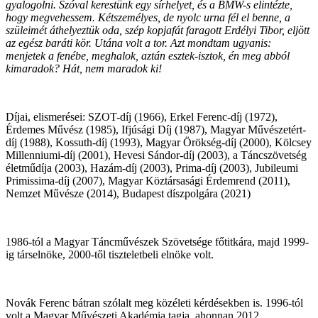
gyalogolni. Szóval kerestünk egy sírhelyet, és a BMW-s elintézte,
hogy megvehessem. Kétszemélyes, de nyolc urna fél el benne, a
szüleimét áthelyeztük oda, szép kopjafát faragott Erdélyi Tibor, eljött
az egész baráti kör. Utána volt a tor. Azt mondtam ugyanis:
menjetek a fenébe, meghalok, aztán esztek-isztok, én meg abból
kimaradok? Hát, nem maradok ki!
Díjai, elismerései: SZOT-díj (1966), Erkel Ferenc-díj (1972),
Érdemes Művész (1985), Ifjúsági Díj (1987), Magyar Művészetért-
díj (1988), Kossuth-díj (1993), Magyar Örökség-díj (2000), Kölcsey
Millenniumi-díj (2001), Hevesi Sándor-díj (2003), a Táncszövetség
életműdíja (2003), Hazám-díj (2003), Prima-díj (2003), Jubileumi
Primissima-díj (2007), Magyar Köztársasági Érdemrend (2011),
Nemzet Művésze (2014), Budapest díszpolgára (2021)
1986-tól a Magyar Táncművészek Szövetsége főtitkára, majd 1999-
ig társelnöke, 2000-től tiszteletbeli elnöke volt.
Novák Ferenc bátran szólalt meg közéleti kérdésekben is. 1996-tól
volt a Magyar Művészeti Akadémia tagja, ahonnan 2012