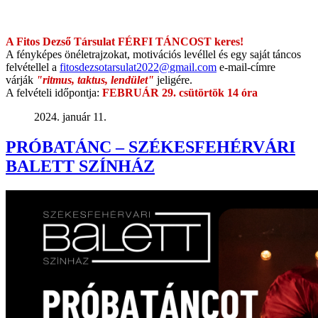
A Fitos Dezső Társulat FÉRFI TÁNCOST keres!
A fényképes önéletrajzokat, motivációs levéllel és egy saját táncos
felvétellel a
fitosdezsotarsulat2022@
gmail.com
e-mail-címre
várják
"ritmus, taktus, lendület"
jeligére.
A felvételi időpontja:
FEBRUÁR 29. csütörtök 14 óra
2024. január 11.
PRÓBATÁNC – SZÉKESFEHÉRVÁRI
BALETT SZÍNHÁZ