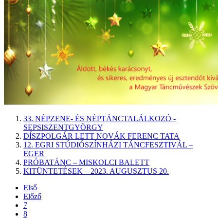
33. NÉPZENE- ÉS NÉPTÁNCTALÁLKOZÓ -
SEPSISZENTGYÖRGY
DÍSZPOLGÁR LETT NOVÁK FERENC TATA
12. EGRI STÚDIÓSZÍNHÁZI TÁNCFESZTIVÁL –
EGER
PRÓBATÁNC – MISKOLCI BALETT
KITÜNTETÉSEK – 2023. AUGUSZTUS 20.
Első
Előző
7
8