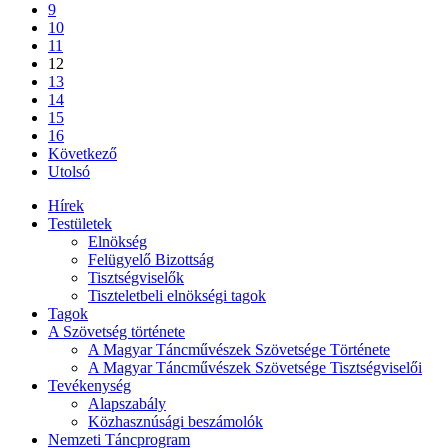
9
10
11
12
13
14
15
16
Következő
Utolsó
Hírek
Testületek
Elnökség
Felügyelő Bizottság
Tisztségviselők
Tiszteletbeli elnökségi tagok
Tagok
A Szövetség története
A Magyar Táncművészek Szövetsége Története
A Magyar Táncművészek Szövetsége Tisztségviselői
Tevékenység
Alapszabály
Közhasznúsági beszámolók
Nemzeti Táncprogram