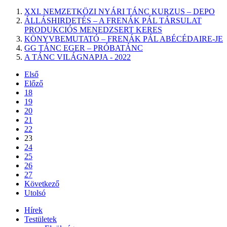
XXI. NEMZETKÖZI NYÁRI TÁNC KURZUS – DEPO
ÁLLÁSHIRDETÉS – A FRENÁK PÁL TÁRSULAT
PRODUKCIÓS MENEDZSERT KERES
KÖNYVBEMUTATÓ – FRENÁK PÁL ABÉCÉDAIRE-JE
GG TÁNC EGER – PRÓBATÁNC
A TÁNC VILÁGNAPJA - 2022
Első
Előző
18
19
20
21
22
23
24
25
26
27
Következő
Utolsó
Hírek
Testületek