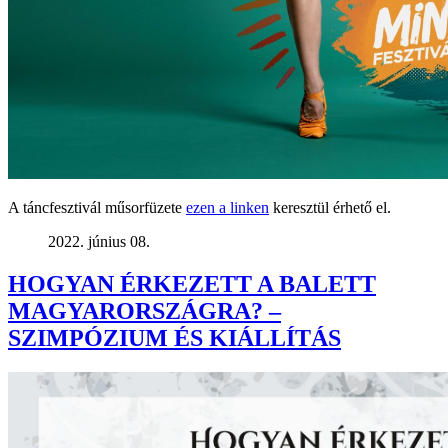
A táncfesztivál műsorfüzete
ezen a linken
keresztül érhető el.
2022. június 08.
HOGYAN ÉRKEZETT A BALETT
MAGYARORSZÁGRA? –
SZIMPÓZIUM ÉS KIÁLLÍTÁS