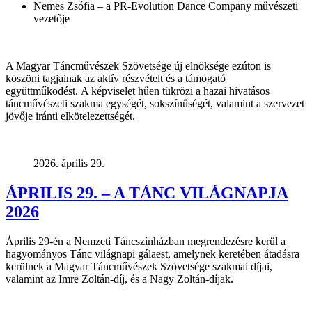
Nemes Zsófia – a PR-Evolution Dance Company művészeti
vezetője
A Magyar Táncművészek Szövetsége új elnöksége ezúton is
köszöni tagjainak az aktív részvételt és a támogató
együttműködést.
A képviselet hűen tükrözi a hazai hivatásos
táncművészeti szakma egységét, sokszínűségét, valamint a szervezet
jövője iránti elkötelezettségét.
2026. április 29.
ÁPRILIS 29. – A TÁNC VILÁGNAPJA
2026
Április 29-én a Nemzeti Táncszínházban megrendezésre kerül a
hagyományos Tánc világnapi gálaest, amelynek keretében átadásra
kerülnek a Magyar Táncművészek Szövetsége szakmai díjai,
valamint az Imre Zoltán-díj, és a Nagy Zoltán-díjak.