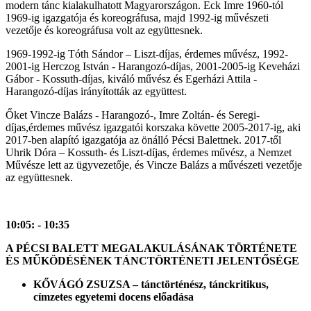
modern tánc kialakulhatott Magyarországon. Eck Imre 1960-tól
1969-ig igazgatója és koreográfusa, majd 1992-ig művészeti
vezetője és koreográfusa volt az együttesnek.
1969-1992-ig Tóth Sándor – Liszt-díjas, érdemes művész, 1992-
2001-ig Herczog István - Harangozó-díjas, 2001-2005-ig Keveházi
Gábor - Kossuth-díjas, kiváló művész és Egerházi Attila -
Harangozó-díjas irányították az együttest.
Őket Vincze Balázs - Harangozó-, Imre Zoltán- és Seregi-
díjas,érdemes művész igazgatói korszaka követte 2005-2017-ig, aki
2017-ben alapító igazgatója az önálló Pécsi Balettnek. 2017-től
Uhrik Dóra – Kossuth- és Liszt-díjas, érdemes művész, a Nemzet
Művésze lett az ügyvezetője, és Vincze Balázs a művészeti vezetője
az együttesnek.
10:05: - 10:35
A PÉCSI BALETT MEGALAKULÁSÁNAK TÖRTÉNETE
ÉS MŰKÖDÉSÉNEK TÁNCTÖRTÉNETI JELENTŐSÉGE
KŐVÁGÓ ZSUZSA – tánctörténész, tánckritikus,
c
ímzetes egyetemi docens előadása