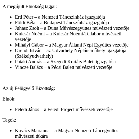
A megújult Elnökség tagjai:
Ertl Péter – a Nemzeti Táncszínház igazgatója
Földi Béla – a Budapest Táncszínház igazgatója
Juhász Zsolt – a Duna Művészegyüttes művészeti vezetője
Kulcsár Noémi – a Kulcsár Noémi-Tellabor művészeti
vezetője
Mihályi Gábor – a Magyar Állami Népi Együttes vezetője
Orendi István – az Udvarhely Néptáncműhely igazgatója
(Székelyudvarhely)
Pataki András – a Szegedi Kortárs Balett igazgatója
Vincze Balázs – a Pécsi Balett művészeti vezetője
Az új Felügyelő Bizottság:
Elnök:
Feledi János – a Feledi Project művészeti vezetője
Tagok:
Kovács Marianna – a Magyar Nemzeti Táncegyüttes
művészeti titkára