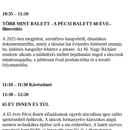
10:35 – 11:10
TÖBB MINT BALETT - A PÉCSI BALETT 60 ÉVE–
filmvetítés
A 2021-ben megjelent, személyes hangvételű, dinamikus
dokumentumfilm, amely a társulat hat évtizedes történetét mutatja
be, különös hangsúlyt fektetve a jelenre. Az M. Nagy Richárd
rendezte alkotás a múltidézés mellett bepillantást enged a táncosok
mindennapjaiba, a jubileumi évad produkcióiba és a kreatív
folyamatokba.
11:10 – 11:30 Kávészünet
11:30 – 12:20
65 ÉV INNEN ÉS TÚL
A 65 éves Pécsi Balett előadásainak egyedi táncstílusa igen széles
spektrumból építkezik. A táncok formanyelve klasszikus alapú
modern technikákra épülve szól a ma emberéhez. A balett szerves
egységgé formálódik az innovatív vizuális és a dramaturgiai