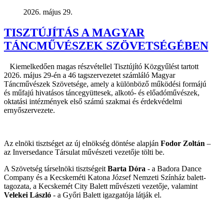
2026. május 29.
TISZTÚJÍTÁS A MAGYAR
TÁNCMŰVÉSZEK SZÖVETSÉGÉBEN
Kiemelkedően magas részvétellel Tisztújító Közgyűlést tartott
2026. május 29-én a 46 tagszervezetet számláló Magyar
Táncművészek Szövetsége, amely a különböző működési formájú
és műfajú hivatásos táncegyüttesek, alkotó- és előadóművészek,
oktatási intézmények első számú szakmai és érdekvédelmi
ernyőszervezete.
Az elnöki tisztséget az új elnökség döntése alapján
Fodor Zoltán
–
az Inversedance Társulat művészeti vezetője tölti be.
A Szövetség társelnöki tisztségeit
Barta Dóra
- a Badora Dance
Company és a Kecskeméti Katona József Nemzeti Színház balett-
tagozata, a Kecskemét City Balett művészeti vezetője, valamint
Velekei László
- a Győri Balett igazgatója látják el.