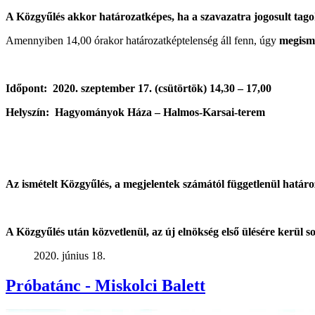
A Közgyűlés akkor határozatképes, ha a szavazatra jogosult tago
Amennyiben 14,00 órakor határozatképtelenség áll fenn, úgy
megismé
Időpont: 2020. szeptember 17. (csütörtök) 14,30 – 17,00
Helyszín: Hagyományok Háza – Halmos-Karsai-terem
Az ismételt Közgyűlés, a megjelentek számától függetlenül határo
A Közgyűlés után közvetlenül, az új elnökség első ülésére kerül s
2020. június 18.
Próbatánc - Miskolci Balett