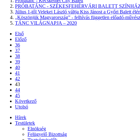
Próbatánc - Kecskemét City Balett
PRÓBATÁNC - SZÉKESFEHÉRVÁRI BALETT SZÍNHÁ
Július 1-től Velekei László váltja Kiss Jánost a Győri Balett élé
„Köszönjük Magyarország” - felhívás független előadó-művés
TÁNC VILÁGNAPJA – 2020
Első
Előző
36
37
38
39
40
41
42
43
44
45
Következő
Utolsó
Hírek
Testületek
Elnökség
Felügyelő Bizottság
Tisztségviselők