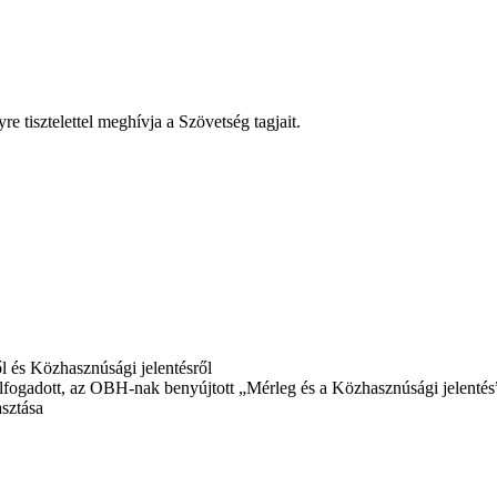
 tisztelettel meghívja a Szövetség tagjait.
l és Közhasznúsági jelentésről
 elfogadott, az OBH-nak benyújtott „Mérleg és a Közhasznúsági jelenté
asztása