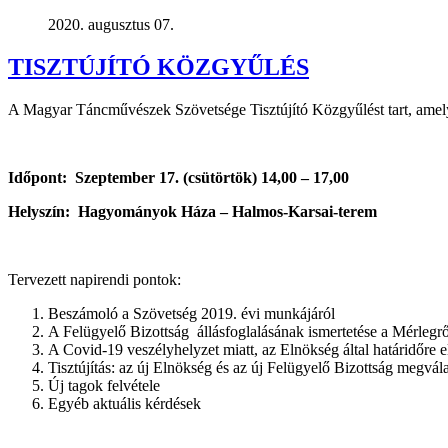
2020. augusztus 07.
TISZTÚJÍTÓ KÖZGYŰLÉS
A Magyar Táncművészek Szövetsége Tisztújító Közgyűlést tart, amelyre
Időpont: Szeptember 17. (csütörtök) 14,00 – 17,00
Helyszín: Hagyományok Háza – Halmos-Karsai-terem
Tervezett napirendi pontok:
Beszámoló a Szövetség 2019. évi munkájáról
A Felügyelő Bizottság állásfoglalásának ismertetése a Mérlegrő
A Covid-19 veszélyhelyzet miatt, az Elnökség által határidőre
Tisztújítás: az új Elnökség és az új Felügyelő Bizottság megvál
Új tagok felvétele
Egyéb aktuális kérdések