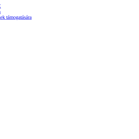
Z
n
zek támogatására