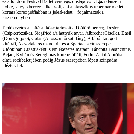
és a londoni Festival Ballet vendégszólistája volt. Igazi danseur
noble, vagyis hercegi alkat volt, aki a klasszikus repertoár mellett a
kortárs koreográfiákban is jeleskedett − fogalmaztak a
közleményben.
Emlékezetes alakításai közé tartozott a Diótörő herceg, Desiré
(Csipkerózsika), Siegfried (A hattyúk tava), Albrecht (Giselle), Basil
(Don Quijote), Colas (A rosszul őrzött lány), A fából faragott
királyfi, A csodálatos mandarin és a Spartacus címszerepe.
Utóbbiban Crassusként is emlékezetes maradt. Táncolta Balanchine,
Béjart, Kylián és Seregi más koreográfiáit, Fodor Antal A próba
című rockbalettjében pedig Jézus szerepében lépett színpadra −
idézték fel.