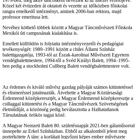
1979-ben, még aktív táncosként nevezték ki az intézet vezetőjévé.
Közel két évtizeden át oktatott és vezette az időközben főiskolai
rangra emelkedő intézményt, aminek 2006-ban rektora, majd
professor emeritusa lett.
Nevéhez köthető többek között a Magyar Táncművészeti Főiskola
Mexikói úti campusának kialakítása is.
Emellett külföldön is folytatta intézményvezetői és pedagógiai
tevékenységét: 1989–1991 között a chilei Állami Színház
balettigazgatója, 1993-tól az Észak-karolinai Művészeti Egyetem
vendégbalettmestere, 1994-től a Svéd Királyi Balett, 1994–1995-
ben pedig a stockholmi Cullberg Balett vendégbalettmestere volt.
Az érdemes és kiváló művész gazdag pályáját számos kitüntetéssel
és elismeréssel jutalmazták. Átvehette a Magyar Köztársasági
Érdemrend középkeresztjét, a Magyar Érdemrend középkeresztje a
csillaggal kitüntetést és a Magyar Táncművészek Szövetségének
életműdíját, a közönség pedig beválasztotta a Halhatatlanok
Társulatának örökös tagjai közé.
A Magyar Nemzeti Balett 80. születésnapját 2021-ben gálaműsorral
ünnepelte az Erkel Színházban. Ebből az alkalomból jelent meg
portrékötete A tánc a korlátait legyőzni képes ember művészete