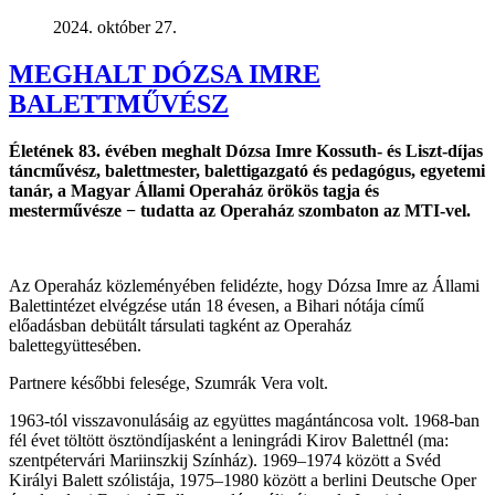
2024. október 27.
MEGHALT DÓZSA IMRE
BALETTMŰVÉSZ
Életének 83. évében meghalt Dózsa Imre Kossuth- és Liszt-díjas
táncművész, balettmester, balettigazgató és pedagógus, egyetemi
tanár, a Magyar Állami Operaház örökös tagja és
mesterművésze − tudatta az Operaház szombaton az MTI-vel.
Az Operaház közleményében felidézte, hogy Dózsa Imre az Állami
Balettintézet elvégzése után 18 évesen, a Bihari nótája című
előadásban debütált társulati tagként az Operaház
balettegyüttesében.
Partnere későbbi felesége, Szumrák Vera volt.
1963-tól visszavonulásáig az együttes magántáncosa volt. 1968-ban
fél évet töltött ösztöndíjasként a leningrádi Kirov Balettnél (ma:
szentpétervári Mariinszkij Színház). 1969–1974 között a Svéd
Királyi Balett szólistája, 1975–1980 között a berlini Deutsche Oper