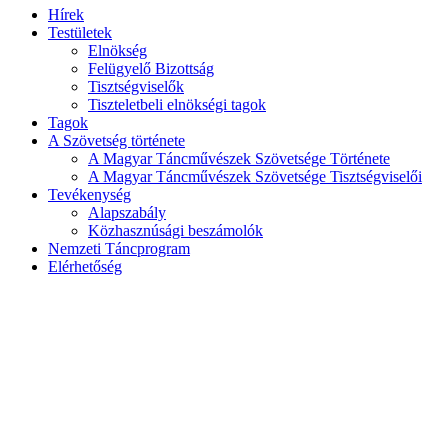
Hírek
Testületek
Elnökség
Felügyelő Bizottság
Tisztségviselők
Tiszteletbeli elnökségi tagok
Tagok
A Szövetség története
A Magyar Táncművészek Szövetsége Története
A Magyar Táncművészek Szövetsége Tisztségviselői
Tevékenység
Alapszabály
Közhasznúsági beszámolók
Nemzeti Táncprogram
Elérhetőség