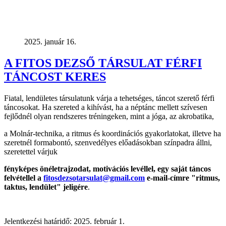
2025. január 16.
A FITOS DEZSŐ TÁRSULAT FÉRFI
TÁNCOST KERES
Fiatal, lendületes társulatunk várja a tehetséges, táncot szerető férfi
táncosokat. Ha szereted a kihívást, ha a néptánc mellett szívesen
fejlődnél olyan rendszeres tréningeken, mint a jóga, az akrobatika,
a Molnár-technika, a ritmus és koordinációs gyakorlatokat, illetve ha
szeretnél formabontó, szenvedélyes előadásokban színpadra állni,
szeretettel várjuk
fényképes önéletrajzodat, motivációs levéllel, egy saját táncos
felvétellel
a
fitosdezsotarsulat@gmail.com
e-mail-címre "ritmus,
taktus, lendület" jeligére
.
Jelentkezési határidő: 2025. február 1.