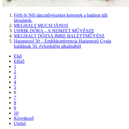
Férfi és Női táncművészeket keresnek a határon túli
társulatok.
MEGHALT MUCSI JÁNOS
UHRIK DÓRA – A NEMZET MŰVÉSZE
MEGHALT DÓZSA IMRE BALETTMŰVÉSZ
Harangozó 50 – Emlékkonferencia Harangozó Gyula
halálának 50. évfordulója alkalmából
Első
Előző
1
2
3
4
5
6
7
8
9
10
Következő
Utolsó