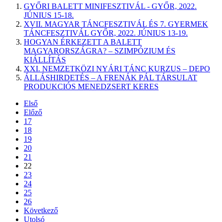
GYŐRI BALETT MINIFESZTIVÁL - GYŐR, 2022.
JÚNIUS 15-18.
XVII. MAGYAR TÁNCFESZTIVÁL ÉS 7. GYERMEK
TÁNCFESZTIVÁL GYŐR, 2022. JÚNIUS 13-19.
HOGYAN ÉRKEZETT A BALETT
MAGYARORSZÁGRA? – SZIMPÓZIUM ÉS
KIÁLLÍTÁS
XXI. NEMZETKÖZI NYÁRI TÁNC KURZUS – DEPO
ÁLLÁSHIRDETÉS – A FRENÁK PÁL TÁRSULAT
PRODUKCIÓS MENEDZSERT KERES
Első
Előző
17
18
19
20
21
22
23
24
25
26
Következő
Utolsó