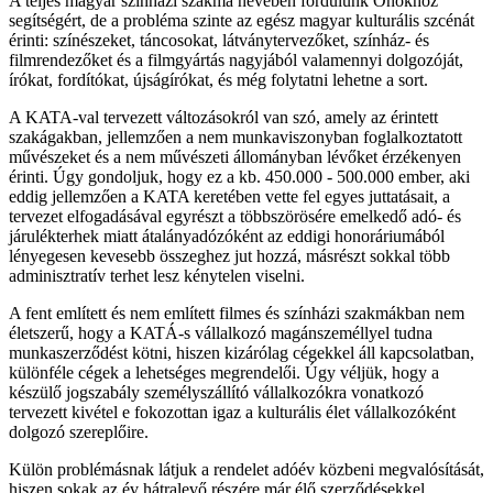
A teljes magyar színházi szakma nevében fordulunk Önökhöz
segítségért, de a probléma szinte az egész magyar kulturális szcénát
érinti: színészeket, táncosokat, látványtervezőket, színház- és
filmrendezőket és a filmgyártás nagyjából valamennyi dolgozóját,
írókat, fordítókat, újságírókat, és még folytatni lehetne a sort.
A KATA-val tervezett változásokról van szó, amely az érintett
szakágakban, jellemzően a nem munkaviszonyban foglalkoztatott
művészeket és a nem művészeti állományban lévőket érzékenyen
érinti. Úgy gondoljuk, hogy ez a kb. 450.000 - 500.000 ember, aki
eddig jellemzően a KATA keretében vette fel egyes juttatásait, a
tervezet elfogadásával egyrészt a többszörösére emelkedő adó- és
járulékterhek miatt átalányadózóként az eddigi honoráriumából
lényegesen kevesebb összeghez jut hozzá, másrészt sokkal több
adminisztratív terhet lesz kénytelen viselni.
A fent említett és nem említett filmes és színházi szakmákban nem
életszerű, hogy a KATÁ-s vállalkozó magánszeméllyel tudna
munkaszerződést kötni, hiszen kizárólag cégekkel áll kapcsolatban,
különféle cégek a lehetséges megrendelői. Úgy véljük, hogy a
készülő jogszabály személyszállító vállalkozókra vonatkozó
tervezett kivétel e fokozottan igaz a kulturális élet vállalkozóként
dolgozó szereplőire.
Külön problémásnak látjuk a rendelet adóév közbeni megvalósítását,
hiszen sokak az év hátralevő részére már élő szerződésekkel