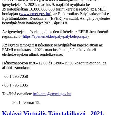
igénybejelentés 2021. március 9. napjától nyújtható be
39 kategóriában 16.880.000.000 forint keretösszegből az EMET
honlapján (
www.emet.gov.hu
), az Elektronikus Pályázatkezelési és
Együttműködési Rendszeren (EPER) keresztül. Az igénybejelentés
benyújtásának határideje: 2021. április 8.
Az igénybejelentés elengedhetetlen feltétele az EPER-ben történő
regisztráció (
https://eper.emet.hu/paly/palybelep.aspx
).
Az egyedi támogatási kérelmek benyújtásával kapcsolatban az
EMMI munkatársai 2021. március 9. napjától a következő
elérhetőségeken állnak rendelkezésre.
Hétköznapokon 8:30–12:00 és 14:00–15:30 között telefonon, az
alábbi számokon:
- 06 1 795 7058
- 06 1 795 1335
Továbbá e-mailen:
info.emt@emmi.gov.hu
2021. február 15.
Kalászi Virtuális Tánctalálkozó - 2021.