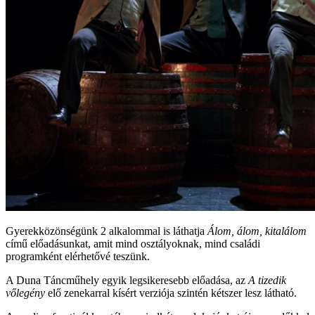
Gyerekközönségünk 2 alkalommal is láthatja
Álom, álom, kitalálom
című előadásunkat, amit mind osztályoknak, mind családi
programként elérhetővé teszünk.
A Duna Táncműhely egyik legsikeresebb előadása, az
A tizedik
vőlegény
elő zenekarral kísért verziója szintén kétszer lesz látható.