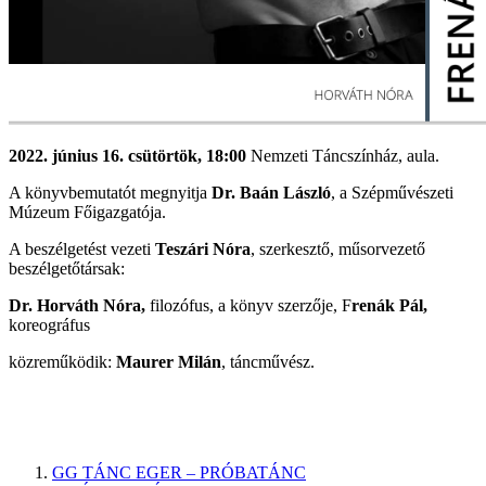
2022. június 16. csütörtök, 18:00
Nemzeti Táncszínház, aula.
A könyvbemutatót megnyitja
Dr. Baán László
, a Szépművészeti
Múzeum Főigazgatója.
A beszélgetést vezeti
Teszári Nóra
, szerkesztő, műsorvezető
beszélgetőtársak:
Dr. Horváth Nóra,
filozófus, a könyv szerzője, F
renák Pál,
koreográfus
közreműködik:
Maurer Milán
, táncművész.
GG TÁNC EGER – PRÓBATÁNC