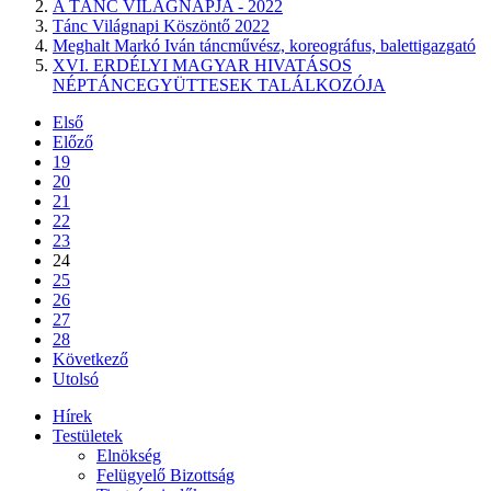
A TÁNC VILÁGNAPJA - 2022
Tánc Világnapi Köszöntő 2022
Meghalt Markó Iván táncművész, koreográfus, balettigazgató
XVI. ERDÉLYI MAGYAR HIVATÁSOS
NÉPTÁNCEGYÜTTESEK TALÁLKOZÓJA
Első
Előző
19
20
21
22
23
24
25
26
27
28
Következő
Utolsó
Hírek
Testületek
Elnökség
Felügyelő Bizottság