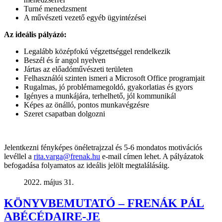
Turné menedzsment
A művészeti vezető egyéb ügyintézései
Az ideális pályázó:
Legalább középfokú végzettséggel rendelkezik
Beszél és ír angol nyelven
Jártas az előadóművészeti területen
Felhasználói szinten ismeri a Microsoft Office programjait
Rugalmas, jó problémamegoldó, gyakorlatias és gyors
Igényes a munkájára, terhelhető, jól kommunikál
Képes az önálló, pontos munkavégzésre
Szeret csapatban dolgozni
Jelentkezni fényképes önéletrajzzal és 5-6 mondatos motivációs
levéllel a
rita.varga@frenak.hu
e-mail címen lehet. A pályázatok
befogadása folyamatos az ideális jelölt megtalálásáig.
2022. május 31.
KÖNYVBEMUTATÓ – FRENÁK PÁL
ABÉCÉDAIRE-JE