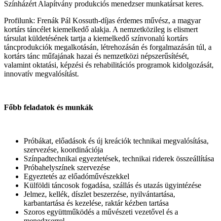
Színházért Alapítvány produkciós menedzser munkatársat keres.
Profilunk: Frenák Pál Kossuth-díjas érdemes művész, a magyar
kortárs táncélet kiemelkedő alakja. A nemzetközileg is elismert
társulat küldetésének tartja a kiemelkedő színvonalú kortárs
táncprodukciók megalkotásán, létrehozásán és forgalmazásán túl, a
kortárs tánc műfajának hazai és nemzetközi népszerűsítését,
valamint oktatási, képzési és rehabilitációs programok kidolgozását,
innovatív megvalósítást.
Főbb feladatok és munkák
Próbákat, előadások és új kreációk technikai megvalósítása,
szervezése, koordinációja
Színpadtechnikai egyeztetések, technikai riderek összeállítása
Próbahelyszínek szervezése
Egyeztetés az előadóművészekkel
Külföldi táncosok fogadása, szállás és utazás ügyintézése
Jelmez, kellék, díszlet beszerzése, nyilvántartása,
karbantartása és kezelése, raktár kézben tartása
Szoros együttműködés a művészeti vezetővel és a
menedzserrel