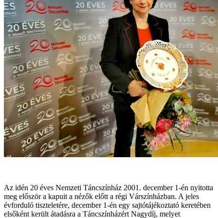
Az idén 20 éves Nemzeti Táncszínház 2001. december 1-én nyitotta
meg először a kapuit a nézők előtt a régi Várszínházban. A jeles
évforduló tiszteletére, december 1-én egy sajtótájékoztató keretében
elsőként került átadásra a Táncszínházért Nagydíj, melyet