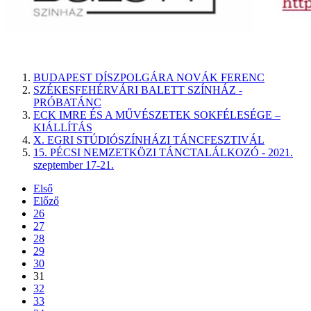
BUDAPEST DÍSZPOLGÁRA NOVÁK FERENC
SZÉKESFEHÉRVÁRI BALETT SZÍNHÁZ -
PRÓBATÁNC
ECK IMRE ÉS A MŰVÉSZETEK SOKFÉLESÉGE –
KIÁLLÍTÁS
X. EGRI STÚDIÓSZÍNHÁZI TÁNCFESZTIVÁL
15. PÉCSI NEMZETKÖZI TÁNCTALÁLKOZÓ - 2021.
szeptember 17-21.
Első
Előző
26
27
28
29
30
31
32
33