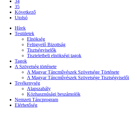
34
35
Következő
Utolsó
Hírek
Testületek
Elnökség
Felügyelő Bizottság
Tisztségviselők
Tiszteletbeli elnökségi tagok
Tagok
A Szövetség története
A Magyar Táncművészek Szövetsége Története
A Magyar Táncművészek Szövetsége Tisztségviselői
Tevékenység
Alapszabály
Közhasznúsági beszámolók
Nemzeti Táncprogram
Elérhetőség