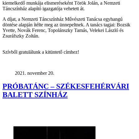
kiemelkedő munkája elismeréseként Török Jolán, a Nemzeti
Táncszínház alapító igazgatója vehetett át.
A díjat, a Nemzeti Táncszínház Művészeti Tanácsa egyhangú
döntése alapján ítélte meg az ünnepeltnek. A tanács tagjai: Bozsik
Yvette, Novák Ferenc, Topolánszky Tamás, Velekei László és
Zsuráfszky Zoltán.
Szívből gratulálunk a kitüntető címhez!
2021. november 20.
PRÓBATÁNC – SZÉKESFEHÉRVÁRI
BALETT SZÍNHÁZ